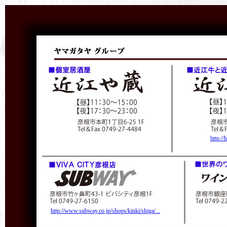
http:/
http://www.subway.co.jp/shops/kinki/shiga/...